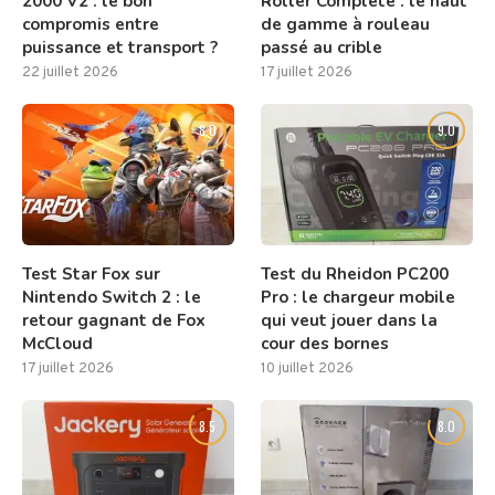
2000 V2 : le bon
Roller Complete : le haut
compromis entre
de gamme à rouleau
puissance et transport ?
passé au crible
22 juillet 2026
17 juillet 2026
8.0
9.0
Test Star Fox sur
Test du Rheidon PC200
Nintendo Switch 2 : le
Pro : le chargeur mobile
retour gagnant de Fox
qui veut jouer dans la
McCloud
cour des bornes
17 juillet 2026
10 juillet 2026
8.5
8.0