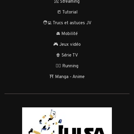
📀 Streaming
📒 Tutorial
🧑‍💻 Trucs et astuces JV
🚘 Mobilité
🎮 Jeux vidéo
🍿 Série TV
🏃‍♂️ Running
⛩️ Manga - Anime