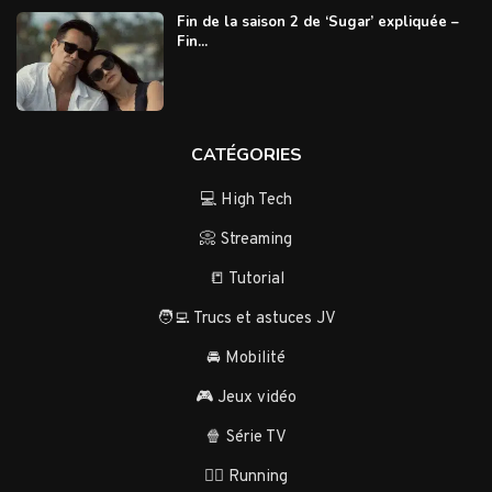
Fin de la saison 2 de ‘Sugar’ expliquée –
Fin...
CATÉGORIES
💻 High Tech
📀 Streaming
📒 Tutorial
🧑‍💻 Trucs et astuces JV
🚘 Mobilité
🎮 Jeux vidéo
🍿 Série TV
🏃‍♂️ Running