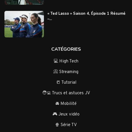
« Ted Lasso » Saison 4, Épisode 1 Résumé
–...
CATÉGORIES
💻 High Tech
📀 Streaming
📒 Tutorial
🧑‍💻 Trucs et astuces JV
🚘 Mobilité
🎮 Jeux vidéo
🍿 Série TV