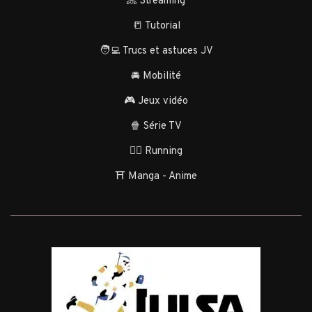
📀 Streaming
📒 Tutorial
🧑‍💻 Trucs et astuces JV
🚘 Mobilité
🎮 Jeux vidéo
🍿 Série TV
🏃‍♂️ Running
⛩️ Manga - Anime