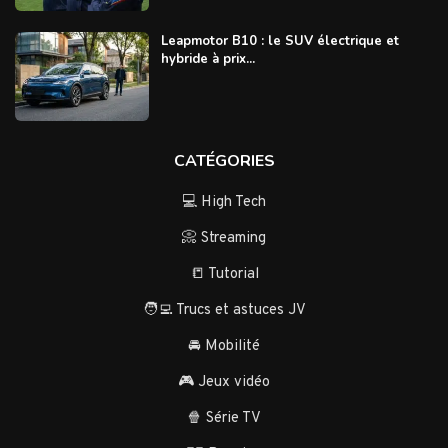
Leapmotor B10 : le SUV électrique et
hybride à prix...
CATÉGORIES
💻 High Tech
📀 Streaming
📒 Tutorial
🧑‍💻 Trucs et astuces JV
🚘 Mobilité
🎮 Jeux vidéo
🍿 Série TV