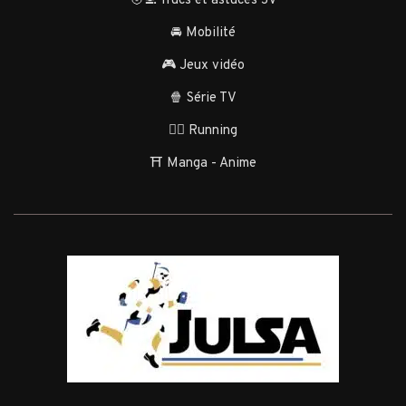
🧑‍💻 Trucs et astuces JV
🚘 Mobilité
🎮 Jeux vidéo
🍿 Série TV
🏃‍♂️ Running
⛩️ Manga - Anime