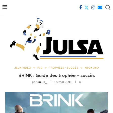
JEUX VIDÉO
PS3
TROPHÉES - SUCCÈS
XBOX 360
BRINK : Guide des trophée – succès
15 mai 2011
0
par
JulSa_