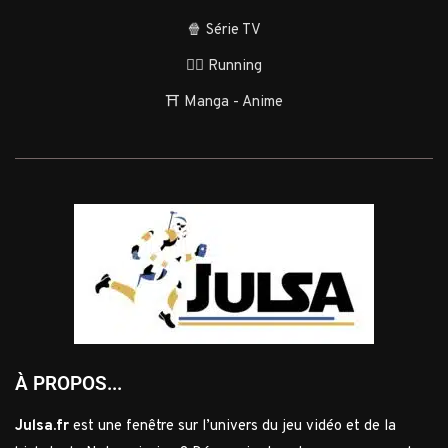
🍿 Série TV
🏃‍♂️ Running
⛩️ Manga - Anime
À PROPOS...
Julsa.fr
est une fenêtre sur l’univers du jeu vidéo et de la