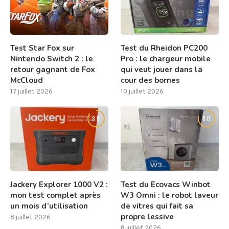
Test Star Fox sur
Test du Rheidon PC200
Nintendo Switch 2 : le
Pro : le chargeur mobile
retour gagnant de Fox
qui veut jouer dans la
McCloud
cour des bornes
17 juillet 2026
10 juillet 2026
8.5
8.0
Jackery Explorer 1000 V2 :
Test du Ecovacs Winbot
mon test complet après
W3 Omni : le robot laveur
un mois d’utilisation
de vitres qui fait sa
propre lessive
8 juillet 2026
8 juillet 2026