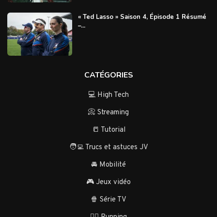
« Ted Lasso » Saison 4, Épisode 1 Résumé
–...
CATÉGORIES
💻 High Tech
📀 Streaming
📒 Tutorial
🧑‍💻 Trucs et astuces JV
🚘 Mobilité
🎮 Jeux vidéo
🍿 Série TV