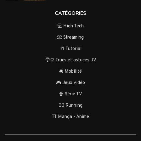
CATÉGORIES
💻 High Tech
📀 Streaming
📒 Tutorial
🧑‍💻 Trucs et astuces JV
🚘 Mobilité
🎮 Jeux vidéo
🍿 Série TV
🏃‍♂️ Running
⛩️ Manga - Anime