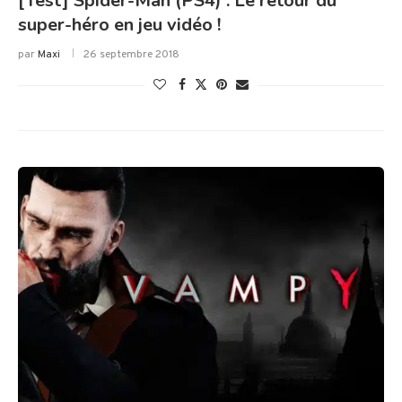
[Test] Spider-Man (PS4) : Le retour du
super-héro en jeu vidéo !
par
Maxi
26 septembre 2018