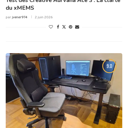
Test des Creative Aurvana Ace 3 : La clarté
du xMEMS
par
jvener974
2 juin 2026
9.0