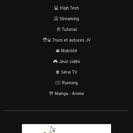
💻 High Tech
📀 Streaming
📒 Tutorial
🧑‍💻 Trucs et astuces JV
🚘 Mobilité
🎮 Jeux vidéo
🍿 Série TV
🏃‍♂️ Running
⛩️ Manga - Anime