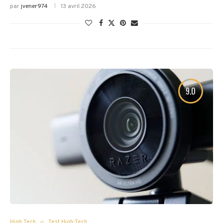
par
jvener974
13 avril 2026
9.0
High Tech
Test High-Tech