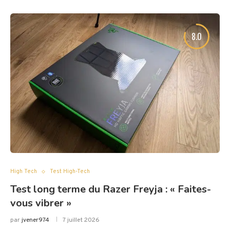
8.0
High Tech
Test High-Tech
Test long terme du Razer Freyja : « Faites-
vous vibrer »
par
jvener974
7 juillet 2026