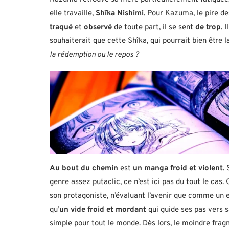
elle travaille,
Shîka Nishimi
. Pour Kazuma, le pire d
traqué
et
observé
de toute part, il se sent
de trop
. 
souhaiterait que cette Shîka, qui pourrait bien être 
la rédemption ou le repos ?
Au bout du chemin
est
un manga froid et violent
.
genre assez putaclic, ce n’est ici pas du tout le cas.
son protagoniste, n’évaluant l’avenir que comme un e
qu’
un vide froid et mordant
qui guide ses pas vers sa
simple pour tout le monde. Dès lors, le moindre frag