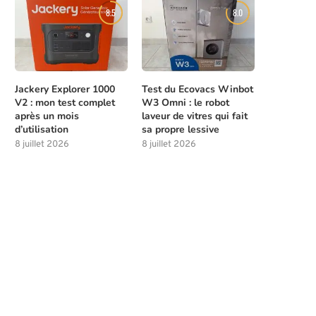
8.5
8.0
Jackery Explorer 1000
Test du Ecovacs Winbot
V2 : mon test complet
W3 Omni : le robot
après un mois
laveur de vitres qui fait
d’utilisation
sa propre lessive
8 juillet 2026
8 juillet 2026