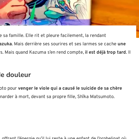
e sa famille. Elle rit et pleure facilement, la rendant
azuka
. Mais derrière ses sourires et ses larmes se cache
une
rs. Mais quand Kazuma s’en rend compte,
il est déjà trop tard
. Il
de douleur
oto pour
venger le viole qui a causé le suicide de sa chère
ignarder à mort, devant sa propre fille, Shîka Matsumoto.
frant l’énergie qu’il lui reste à une enfant de l’orphelinat où