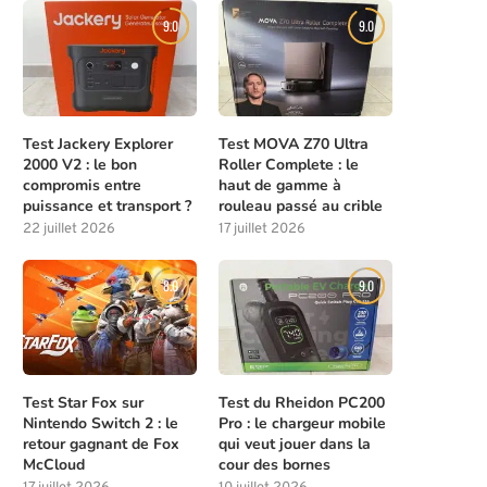
9.0
9.0
Test Jackery Explorer
Test MOVA Z70 Ultra
2000 V2 : le bon
Roller Complete : le
compromis entre
haut de gamme à
puissance et transport ?
rouleau passé au crible
22 juillet 2026
17 juillet 2026
8.0
9.0
Test Star Fox sur
Test du Rheidon PC200
Nintendo Switch 2 : le
Pro : le chargeur mobile
retour gagnant de Fox
qui veut jouer dans la
McCloud
cour des bornes