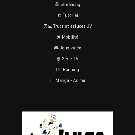
📀 Streaming
📒 Tutorial
🧑‍💻 Trucs et astuces JV
🚘 Mobilité
🎮 Jeux vidéo
🍿 Série TV
🏃‍♂️ Running
⛩️ Manga - Anime