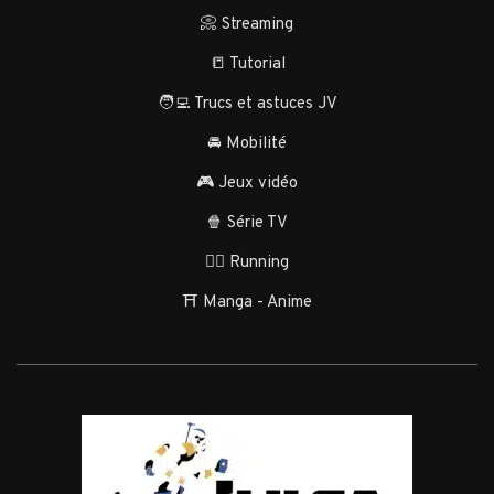
📀 Streaming
📒 Tutorial
🧑‍💻 Trucs et astuces JV
🚘 Mobilité
🎮 Jeux vidéo
🍿 Série TV
🏃‍♂️ Running
⛩️ Manga - Anime