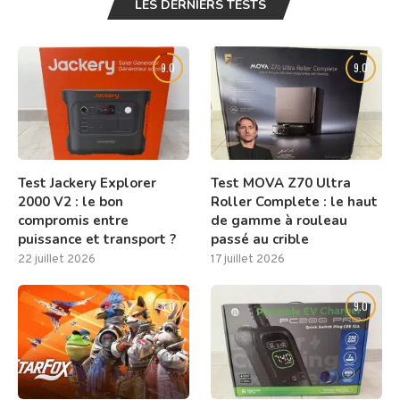
LES DERNIERS TESTS
9.0
9.0
Test Jackery Explorer
Test MOVA Z70 Ultra
2000 V2 : le bon
Roller Complete : le haut
compromis entre
de gamme à rouleau
puissance et transport ?
passé au crible
22 juillet 2026
17 juillet 2026
8.0
9.0