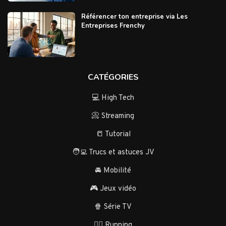
Référencer ton entreprise via Les
Entreprises Frenchy
CATÉGORIES
💻 High Tech
📀 Streaming
📒 Tutorial
🧑‍💻 Trucs et astuces JV
🚘 Mobilité
🎮 Jeux vidéo
🍿 Série TV
🏃‍♂️ Running