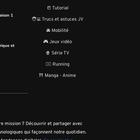
📒 Tutorial
aison 1
🧑‍💻 Trucs et astuces JV
🚘 Mobilité
🎮 Jeux vidéo
rique et
🍿 Série TV
🏃‍♂️ Running
⛩️ Manga - Anime
tre mission ? Découvrir et partager avec
hnologiques qui façonnent notre quotidien.