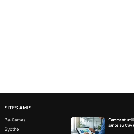
SITES AMIS
Comment utili
Be-Games
santé au trava
Byothe