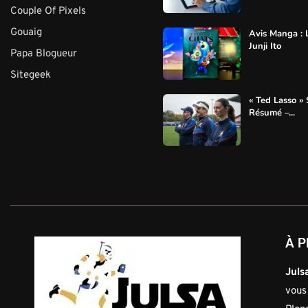
Couple Of Pixels
Gouaig
Avis Manga : 
Junji Ito
Papa Blogueur
Sitegeek
« Ted Lasso » 
Résumé –...
À P
Julsa
vous