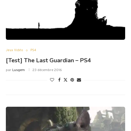
Jeux Vidéo
PS4
[Test] The Last Guardian – PS4
par
Lusgem
23 décembre 2016