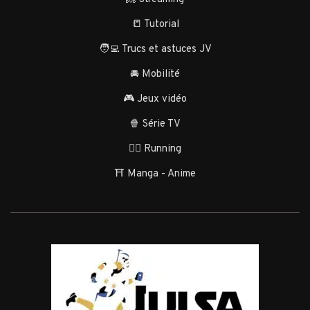
📒 Tutorial
🧑‍💻 Trucs et astuces JV
🚘 Mobilité
🎮 Jeux vidéo
🍿 Série TV
🏃‍♂️ Running
⛩️ Manga - Anime