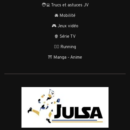
🧑‍💻 Trucs et astuces JV
🚘 Mobilité
🎮 Jeux vidéo
🍿 Série TV
🏃‍♂️ Running
⛩️ Manga - Anime