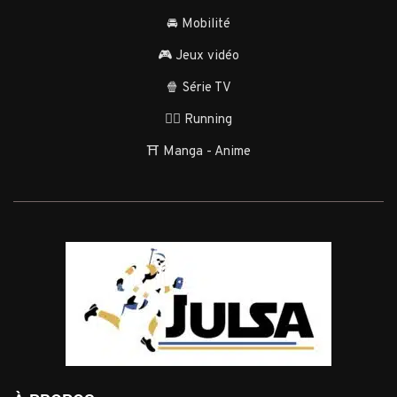
🚘 Mobilité
🎮 Jeux vidéo
🍿 Série TV
🏃‍♂️ Running
⛩️ Manga - Anime