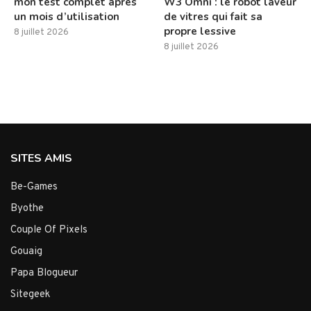
mon test complet après
W3 Omni : le robot laveur
un mois d’utilisation
de vitres qui fait sa
propre lessive
8 juillet 2026
8 juillet 2026
SITES AMIS
Be-Games
Byothe
Couple Of Pixels
Gouaig
Papa Blogueur
Sitegeek