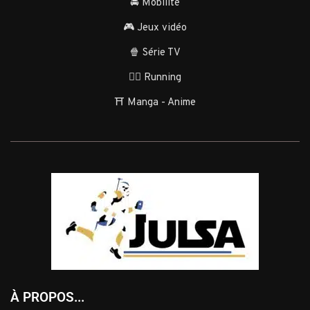
🚘 Mobilité
🎮 Jeux vidéo
🍿 Série TV
🏃‍♂️ Running
⛩️ Manga - Anime
À PROPOS...