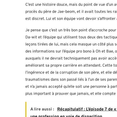
C’est une histoire douce, mais du point de vue d’un a
procès du père de Jae-beom, et il avait toutes les rai
est discret. Lui et son équipe vont devoir s’affronter 
Je pense que c’est un très bon point d’accroche pou
Da-wit et l’équipe qui utilisent tous deux des tactiq
leçons tirées de lui, mais cela masque un côté plus 
des informations sur l’équipe pro bono à Oh et Bae,
auxquels il ne devrait techniquement pas avoir accès
améliorant sa propre carrière en attendant. Cette tor
l’ingérence et de la corruption de son père, et elle
traumatismes dans son passé liés à l’un de ses parents
et n’a jamais accepté qu’elle soit une personne à par
plus important à prouver que jamais, et elle compte
A lire aussi :
Récapitulatif : L’épisode 7 de
une profession en voie de disparition