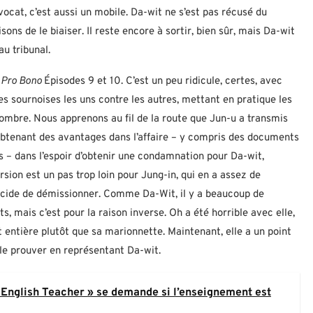
vocat, c’est aussi un mobile. Da-wit ne s’est pas récusé du
sons de le biaiser. Il reste encore à sortir, bien sûr, mais Da-wit
au tribunal.
r
Pro Bono
Épisodes 9 et 10. C’est un peu ridicule, certes, avec
ues sournoises les uns contre les autres, mettant en pratique les
sombre. Nous apprenons au fil de la route que Jun-u a transmis
 obtenant des avantages dans l’affaire – y compris des documents
 – dans l’espoir d’obtenir une condamnation pour Da-wit,
sion est un pas trop loin pour Jung-in, qui en a assez de
 décide de démissionner. Comme Da-Wit, il y a beaucoup de
, mais c’est pour la raison inverse. Oh a été horrible avec elle,
t entière plutôt que sa marionnette. Maintenant, elle a un point
 le prouver en représentant Da-wit.
 « English Teacher » se demande si l’enseignement est