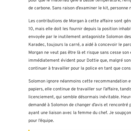
pour que le matériau gèle à basse température, l’emp
de carbone. Sans raison d’examiner le kit, personne
Les contributions de Morgan à cette affaire sont g
10, mais elle doit les fournir depuis la position inha
envoyée par le inutilement antagoniste Solomon des A
Karadec, toujours la carré, a aidé à concevoir le par
Morgan ne veut pas être là et risque sans cesse son e
immédiatement évident pour Dottie que, malgré son 
continuer à travailler pour la police en tant que cons
Solomon ignore néanmoins cette recommandation et l
papiers, elle continue de travailler sur l’affaire, ta
licenciement, qui semble désormais inévitable. Heur
demandé à Solomon de changer d’avis et rencontré plu
ayant une liaison avec la femme du chef. Je soupçonn
pour l’équipe.