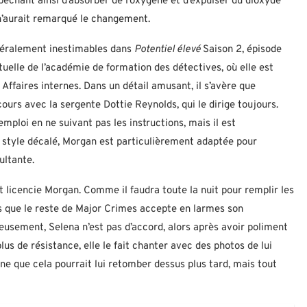
êchant ainsi d’absorber de l’oxygène et d’expulser du dioxyde
 n’aurait remarqué le changement.
énéralement inestimables dans
Potentiel élevé
Saison 2, épisode
bituelle de l’académie de formation des détectives, où elle est
ffaires internes. Dans un détail amusant, il s’avère que
cours avec la sergente Dottie Reynolds, qui le dirige toujours.
mploi en ne suivant pas les instructions, mais il est
style décalé, Morgan est particulièrement adaptée pour
ultante.
icencie Morgan. Comme il faudra toute la nuit pour remplir les
ndis que le reste de Major Crimes accepte en larmes son
eusement, Selena n’est pas d’accord, alors après avoir poliment
s de résistance, elle le fait chanter avec des photos de lui
e que cela pourrait lui retomber dessus plus tard, mais tout