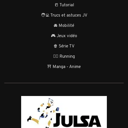
📒 Tutorial
🧑‍💻 Trucs et astuces JV
🚘 Mobilité
🎮 Jeux vidéo
🍿 Série TV
🏃‍♂️ Running
⛩️ Manga - Anime