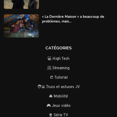
« La Dernière Maison » a beaucoup de
problèmes, mais...
CATÉGORIES
💻 High Tech
📀 Streaming
📒 Tutorial
🧑‍💻 Trucs et astuces JV
🚘 Mobilité
🎮 Jeux vidéo
🍿 Série TV