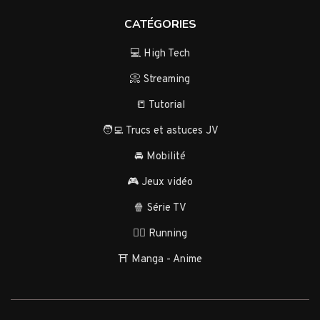
CATÉGORIES
💻 High Tech
📀 Streaming
📒 Tutorial
🧑‍💻 Trucs et astuces JV
🚘 Mobilité
🎮 Jeux vidéo
🍿 Série TV
🏃‍♂️ Running
⛩️ Manga - Anime