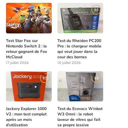
8.0
9.0
Meilleures compétences à débloquer
Les solutions de chasse à l
tôt dans Beast of...
la...
Test Star Fox sur
Test du Rheidon PC200
Nintendo Switch 2 : le
Pro : le chargeur mobile
4 août 2026
4 août 2026
retour gagnant de Fox
qui veut jouer dans la
McCloud
cour des bornes
17 juillet 2026
10 juillet 2026
8.5
8.0
Jackery Explorer 1000
Test du Ecovacs Winbot
V2 : mon test complet
W3 Omni : le robot
après un mois
laveur de vitres qui fait
d’utilisation
sa propre lessive