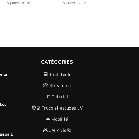
8 juillet 2026
8 juillet 2026
CATÉGORIES
e la
💻 High Tech
📀 Streaming
📒 Tutorial
 Les
🧑‍💻 Trucs et astuces JV
🚘 Mobilité
🎮 Jeux vidéo
aison 1