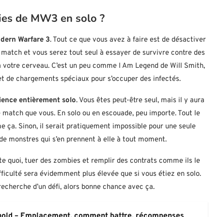
ies de MW3 en solo ?
odern Warfare 3
. Tout ce que vous avez à faire est de désactiver
n match et vous serez tout seul à essayer de survivre contre des
 à votre cerveau. C’est un peu comme I Am Legend de Will Smith,
 de chargements spéciaux pour s’occuper des infectés.
ience entièrement solo
. Vous êtes peut-être seul, mais il y aura
e match que vous. En solo ou en escouade, peu importe. Tout le
 ça. Sinon, il serait pratiquement impossible pour une seule
de monstres qui s’en prennent à elle à tout moment.
te quoi, tuer des zombies et remplir des contrats comme ils le
ficulté sera évidemment plus élevée que si vous étiez en solo.
recherche d’un défi, alors bonne chance avec ça.
ghold – Emplacement, comment battre, récompenses