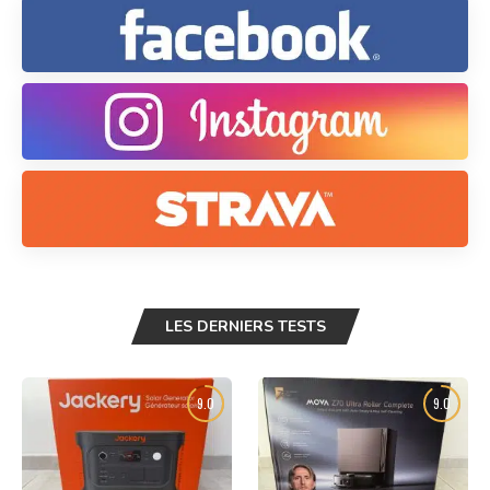
LES DERNIERS TESTS
9.0
9.0