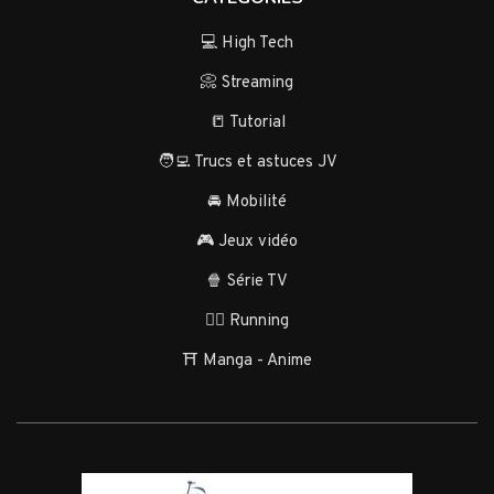
💻 High Tech
📀 Streaming
📒 Tutorial
🧑‍💻 Trucs et astuces JV
🚘 Mobilité
🎮 Jeux vidéo
🍿 Série TV
🏃‍♂️ Running
⛩️ Manga - Anime