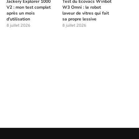
Jackery Explorer 1000
Test du Ecovacs Winbot
V2 : mon test complet
W3 Omni : le robot
après un mois
laveur de vitres qui fait
d’utilisation
sa propre lessive
8 juillet 2026
8 juillet 2026
Meilleures compétences à débloquer
Les solutions de chasse à l
tôt dans Beast of...
la...
4 août 2026
4 août 2026