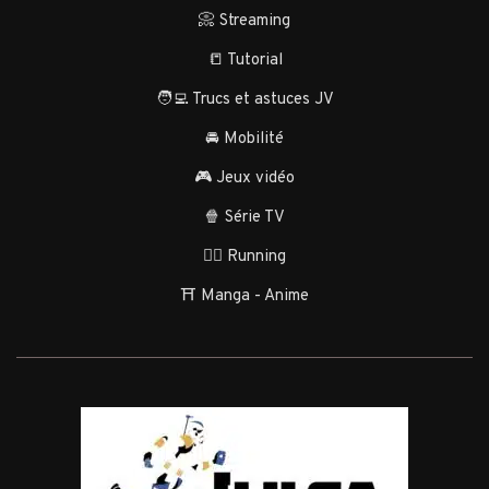
📀 Streaming
📒 Tutorial
🧑‍💻 Trucs et astuces JV
🚘 Mobilité
🎮 Jeux vidéo
🍿 Série TV
🏃‍♂️ Running
⛩️ Manga - Anime