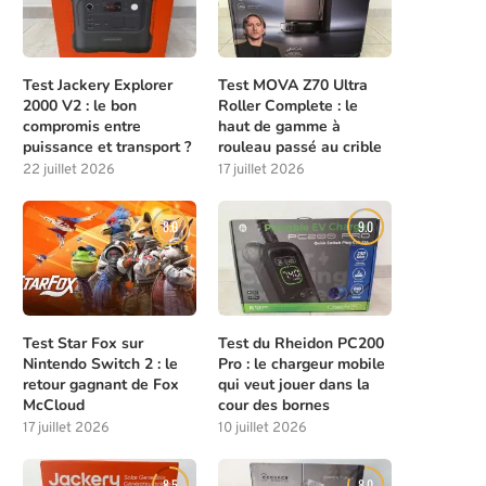
Test Jackery Explorer
Test MOVA Z70 Ultra
2000 V2 : le bon
Roller Complete : le
compromis entre
haut de gamme à
puissance et transport ?
rouleau passé au crible
22 juillet 2026
17 juillet 2026
8.0
9.0
Test Star Fox sur
Test du Rheidon PC200
Nintendo Switch 2 : le
Pro : le chargeur mobile
retour gagnant de Fox
qui veut jouer dans la
McCloud
cour des bornes
17 juillet 2026
10 juillet 2026
8.5
8.0