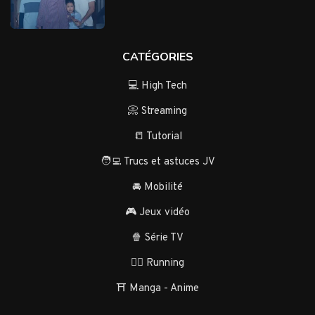
CATÉGORIES
💻 High Tech
📀 Streaming
📒 Tutorial
🧑‍💻 Trucs et astuces JV
🚘 Mobilité
🎮 Jeux vidéo
🍿 Série TV
🏃‍♂️ Running
⛩️ Manga - Anime