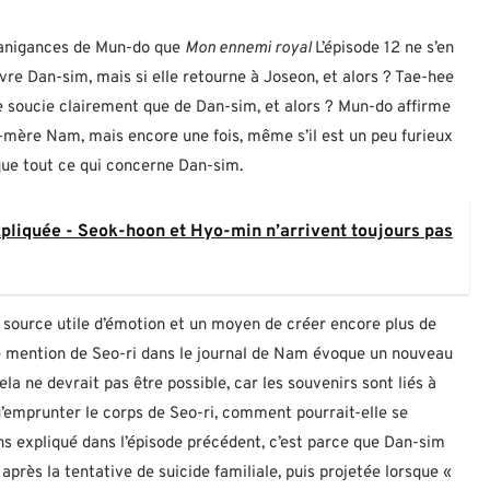
s manigances de Mun-do que
Mon ennemi royal
L’épisode 12 ne s’en
re Dan-sim, mais si elle retourne à Joseon, et alors ? Tae-hee
se soucie clairement que de Dan-sim, et alors ? Mun-do affirme
-mère Nam, mais encore une fois, même s’il est un peu furieux
que tout ce qui concerne Dan-sim.
xpliquée - Seok-hoon et Hyo-min n’arrivent toujours pas
e source utile d’émotion et un moyen de créer encore plus de
ue mention de Seo-ri dans le journal de Nam évoque un nouveau
la ne devrait pas être possible, car les souvenirs sont liés à
qu’emprunter le corps de Seo-ri, comment pourrait-elle se
ns expliqué dans l’épisode précédent, c’est parce que Dan-sim
près la tentative de suicide familiale, puis projetée lorsque «