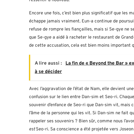
ressentir à nouveau.
Encore une fois, c’est bien plus significatif que le
échappe jamais vraiment. Eun-a continue de poursuiv
refuse de rompre les fiançailles, mais si Se-gye ne 
que Se-gye a aidé à racheter le restaurant de Grand
de cette accusation, cela est bien moins important 
A lire aussi :
La fin de « Beyond the Bar » e
à se décider
Avec l’aggravation de l’état de Nam, elle devient un
confusion sur le lien entre Dan-sim et Seo-ri. Chaq
souvenir d’enfance de Seo-ri que Dan-sim vit, mais ce
l’âme de la personne qui les vit. Si Dan-sim ne fait 
rappeler ses souvenirs ? Bien sûr, comme nous l’avo
est
Seo-ri. Sa conscience a été projetée vers Joseon a