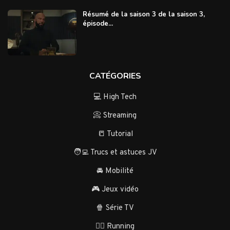
Résumé de la saison 3 de la saison 3,
épisode...
CATÉGORIES
💻 High Tech
📀 Streaming
📒 Tutorial
🧑‍💻 Trucs et astuces JV
🚘 Mobilité
🎮 Jeux vidéo
🍿 Série TV
🏃‍♂️ Running