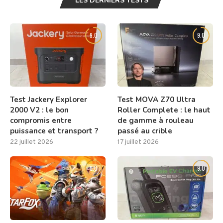
LES DERNIERS TESTS
9.0
9.0
Test Jackery Explorer
Test MOVA Z70 Ultra
2000 V2 : le bon
Roller Complete : le haut
compromis entre
de gamme à rouleau
puissance et transport ?
passé au crible
22 juillet 2026
17 juillet 2026
8.0
9.0