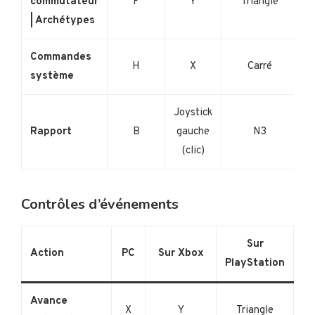
commutateur
F
Y
Triangle
| Archétypes
Commandes
H
X
Carré
système
Joystick
Rapport
B
gauche
N3
(clic)
Contrôles d’événements
Sur
Action
PC
Sur Xbox
PlayStation
Avance
X
Y
Triangle