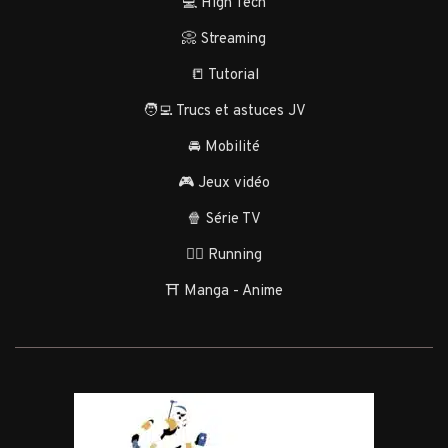
💻 High Tech
📀 Streaming
📒 Tutorial
🧑‍💻 Trucs et astuces JV
🚘 Mobilité
🎮 Jeux vidéo
🍿 Série TV
🏃‍♂️ Running
⛩️ Manga - Anime