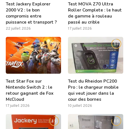
Test Jackery Explorer
Test MOVA Z70 Ultra
2000 V2 : le bon
Roller Complete : le haut
compromis entre
de gamme à rouleau
puissance et transport ?
passé au crible
22 juillet 2026
17 juillet 2026
8.0
9.0
Test Star Fox sur
Test du Rheidon PC200
Nintendo Switch 2 : le
Pro : le chargeur mobile
retour gagnant de Fox
qui veut jouer dans la
McCloud
cour des bornes
17 juillet 2026
10 juillet 2026
8.5
8.0