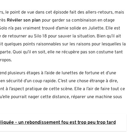
 le point de vue dans cet épisode fait des allers-retours, mais
près
Révéler son plan
pour garder sa combinaison en otage
Solo n’a pas vraiment trouvé d’amie solide en Juliette. Elle est
e retourner au Silo 18 pour sauver la situation. Bien qu’il ait
it quelques points raisonnables sur les raisons pour lesquelles la
arte. Quoi qu’il en soit, elle ne récupère pas son costume tant
propos.
cend plusieurs étages à l’aide de lunettes de fortune et d’une
e en sécurité d’un coup rapide. C’est une chose étrange à dire,
à l’aspect pratique de cette scène. Elle a l’air de faire tout ce
qu’elle pourrait nager cette distance, réparer une machine sous
pliquée - un rebondissement fou est trop peu trop tard