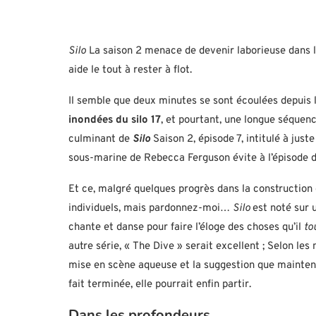
Silo
La saison 2 menace de devenir laborieuse dans l’
aide le tout à rester à flot.
Il semble que deux minutes se sont écoulées depuis l
inondées du silo 17
, et pourtant, une longue séquenc
culminant de
Silo
Saison 2, épisode 7, intitulé à juste
sous-marine de Rebecca Ferguson évite à l’épisode de
Et ce, malgré quelques progrès dans la constructio
individuels, mais pardonnez-moi…
Silo
est noté sur 
chante et danse pour faire l’éloge des choses qu’il
to
autre série, « The Dive » serait excellent ; Selon le
mise en scène aqueuse et la suggestion que maintenan
fait terminée, elle pourrait enfin partir.
Dans les profondeurs