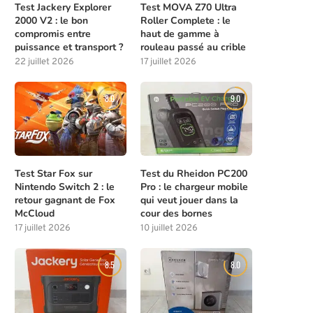
Test Jackery Explorer
Test MOVA Z70 Ultra
2000 V2 : le bon
Roller Complete : le
compromis entre
haut de gamme à
puissance et transport ?
rouleau passé au crible
22 juillet 2026
17 juillet 2026
8.0
9.0
Test Star Fox sur
Test du Rheidon PC200
Nintendo Switch 2 : le
Pro : le chargeur mobile
retour gagnant de Fox
qui veut jouer dans la
McCloud
cour des bornes
17 juillet 2026
10 juillet 2026
8.5
8.0