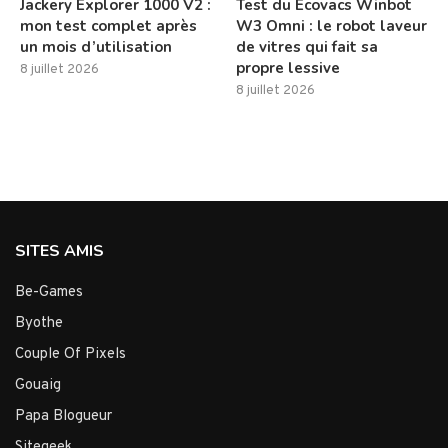
Jackery Explorer 1000 V2 :
Test du Ecovacs Winbot
mon test complet après
W3 Omni : le robot laveur
un mois d’utilisation
de vitres qui fait sa
propre lessive
8 juillet 2026
8 juillet 2026
SITES AMIS
Be-Games
Byothe
Couple Of Pixels
Gouaig
Papa Blogueur
Sitegeek