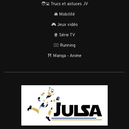
🧑‍💻 Trucs et astuces JV
🚘 Mobilité
🎮 Jeux vidéo
🍿 Série TV
🏃‍♂️ Running
⛩️ Manga - Anime