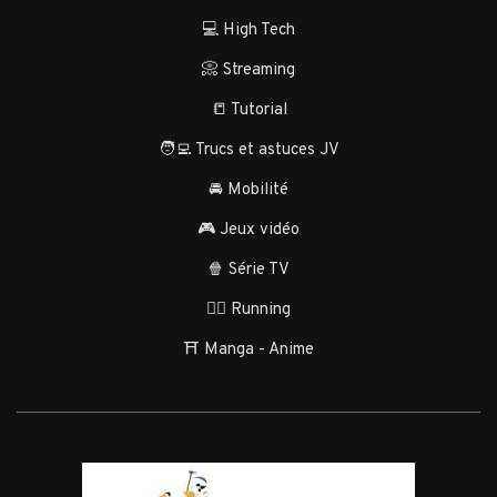
💻 High Tech
📀 Streaming
📒 Tutorial
🧑‍💻 Trucs et astuces JV
🚘 Mobilité
🎮 Jeux vidéo
🍿 Série TV
🏃‍♂️ Running
⛩️ Manga - Anime