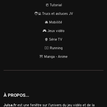
📒 Tutorial
🧑‍💻 Trucs et astuces JV
🚘 Mobilité
🎮 Jeux vidéo
🍿 Série TV
🏃‍♂️ Running
⛩️ Manga - Anime
À PROPOS...
Julsa.fr
est une fenêtre sur l’univers du jeu vidéo et de la