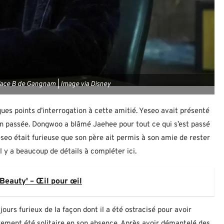
face B de Gangnam | Image via Disney
ques points d’interrogation à cette amitié. Yeseo avait présenté
en passée. Dongwoo a blâmé Jaehee pour tout ce qui s’est passé
eseo était furieuse que son père ait permis à son amie de rester
Il y a beaucoup de détails à compléter ici.
Beauty' – Œil pour œil
urs furieux de la façon dont il a été ostracisé pour avoir
rement été solitaire en son absence. Après avoir démantelé des