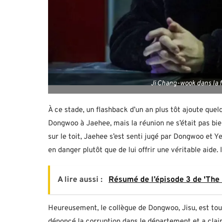
Ji Chang-wook dans la 
À ce stade, un flashback d’un an plus tôt ajoute quel
Dongwoo à Jaehee, mais la réunion ne s’était pas bi
sur le toit, Jaehee s’est senti jugé par Dongwoo et Y
en danger plutôt que de lui offrir une véritable aide. 
A lire aussi :
Résumé de l’épisode 3 de 'The 
Heureusement, le collègue de Dongwoo, Jisu, est toujo
dénoncé la corruption dans le département et a clai