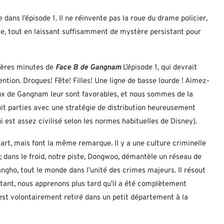
dans l’épisode 1. Il ne réinvente pas la roue du drame policier,
nte, tout en laissant suffisamment de mystère persistant pour
mières minutes de
Face B de Gangnam
L’épisode 1, qui devrait
tion. Drogues! Fête! Filles! Une ligne de basse lourde ! Aimez-
eux de Gangnam leur sont favorables, et nous sommes de la
t parties avec une stratégie de distribution heureusement
i est assez civilisé selon les normes habituelles de Disney).
art, mais font la même remarque. Il y a une culture criminelle
dans le froid, notre piste, Dongwoo, démantèle un réseau de
angho, tout le monde dans l’unité des crimes majeurs. Il résout
rtant, nous apprenons plus tard qu’il a été complètement
s’est volontairement retiré dans un petit département à la