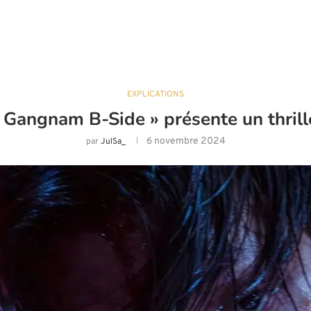
EXPLICATIONS
 Gangnam B-Side » présente un thrille
6 novembre 2024
par
JulSa_