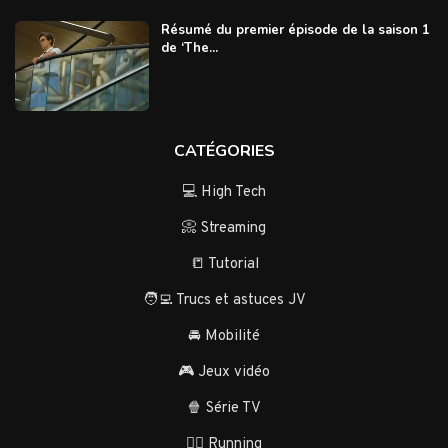
Résumé du premier épisode de la saison 1
de ‘The...
CATÉGORIES
💻 High Tech
📀 Streaming
📒 Tutorial
🧑‍💻 Trucs et astuces JV
🚘 Mobilité
🎮 Jeux vidéo
🍿 Série TV
🏃‍♂️ Running