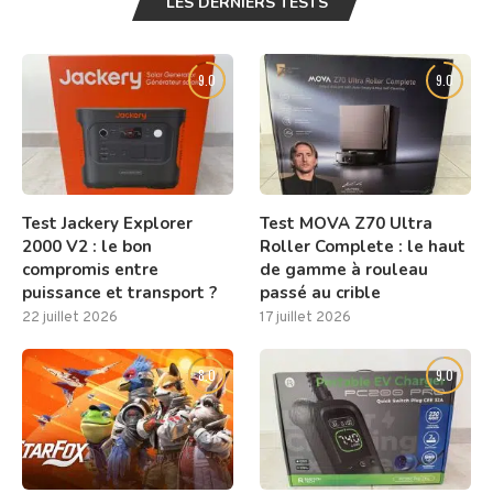
LES DERNIERS TESTS
9.0
9.0
Test Jackery Explorer
Test MOVA Z70 Ultra
2000 V2 : le bon
Roller Complete : le haut
compromis entre
de gamme à rouleau
puissance et transport ?
passé au crible
22 juillet 2026
17 juillet 2026
8.0
9.0