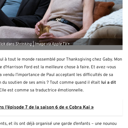
ick dans Shrinking | Image via Apple TV+
Paul à tout le monde rassemblé pour Thanksgiving chez Gaby. Mon
e d’Harrison Ford est la meilleure chose à faire. Et avez-vous
 a vendu l’importance de Paul acceptant les difficultés de sa
in du soutien de ses amis ? Tout comme quand il était
lui a dit
 Elle est comme sa traductrice émotionnelle.
s l’épisode 7 de la saison 6 de « Cobra Kai »
ents, et ils ont déjà organisé une garde d’enfants – une nounou