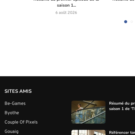
saison 1...
6 août 2026
SITES AMIS
Résumé du pre
Be-Games
saison 1 de ‘Th
Byothe
Couple Of Pixels
Gouaig
Référencer ton