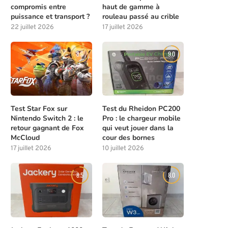
compromis entre
haut de gamme à
puissance et transport ?
rouleau passé au crible
22 juillet 2026
17 juillet 2026
8.0
9.0
Test Star Fox sur
Test du Rheidon PC200
Nintendo Switch 2 : le
Pro : le chargeur mobile
retour gagnant de Fox
qui veut jouer dans la
McCloud
cour des bornes
17 juillet 2026
10 juillet 2026
8.5
8.0
Résumé de l’épisode 4 de la saison
Résumé de l’épisode 3 de 