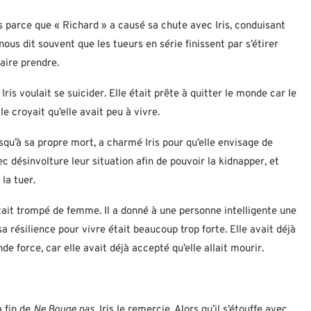
s parce que « Richard » a causé sa chute avec Iris, conduisant
ous dit souvent que les tueurs en série finissent par s’étirer
faire prendre.
 Iris voulait se suicider. Elle était prête à quitter le monde car le
le croyait qu’elle avait peu à vivre.
jusqu’à sa propre mort, a charmé Iris pour qu’elle envisage de
ec désinvolture leur situation afin de pouvoir la kidnapper, et
la tuer.
ait trompé de femme. Il a donné à une personne intelligente une
sa résilience pour vivre était beaucoup trop forte. Elle avait déjà
de force, car elle avait déjà accepté qu’elle allait mourir.
 fin de
Ne Bouge pas
, Iris le remercie. Alors qu’il s’étouffe avec