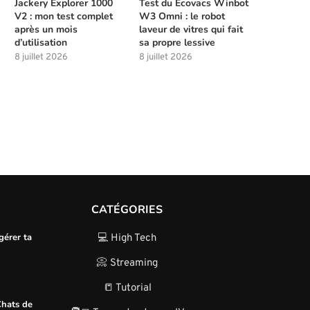
Jackery Explorer 1000
Test du Ecovacs Winbot
1...
1...
V2 : mon test complet
W3 Omni : le robot
après un mois
laveur de vitres qui fait
3 août 2026
3 août 2026
d’utilisation
sa propre lessive
8 juillet 2026
8 juillet 2026
CATÉGORIES
gérer ta
💻 High Tech
📀 Streaming
📒 Tutorial
Chats de