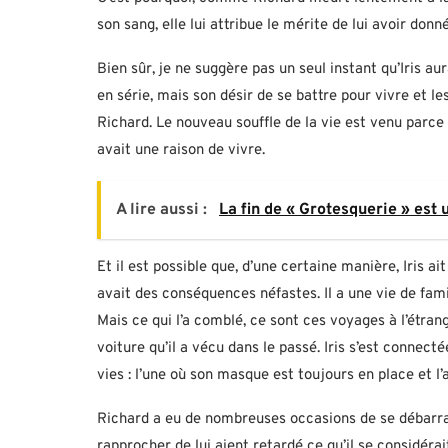
son sang, elle lui attribue le mérite de lui avoir donn
Bien sûr, je ne suggère pas un seul instant qu’Iris au
en série, mais son désir de se battre pour vivre et le
Richard. Le nouveau souffle de la vie est venu parce q
avait une raison de vivre.
A lire aussi :
La fin de « Grotesquerie » est 
Et il est possible que, d’une certaine manière, Iris a
avait des conséquences néfastes. Il a une vie de fami
Mais ce qui l’a comblé, ce sont ces voyages à l’étran
voiture qu’il a vécu dans le passé. Iris s’est connec
vies : l’une où son masque est toujours en place et l’au
Richard a eu de nombreuses occasions de se débarrasse
rapprocher de lui aient retardé ce qu’il se considér