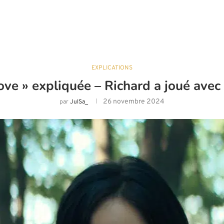
EXPLICATIONS
Move » expliquée – Richard a joué ave
26 novembre 2024
par
JulSa_