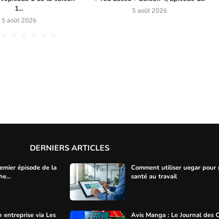
1...
5 août 2026
5 août 2026
DERNIERS ARTICLES
mier épisode de la
Comment utiliser uegar pour 
e...
santé au travail
 entreprise via Les
Avis Manga : Le Journal des 