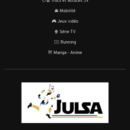
🧑‍💻 Trucs et astuces JV
🚘 Mobilité
🎮 Jeux vidéo
🍿 Série TV
🏃‍♂️ Running
⛩️ Manga - Anime