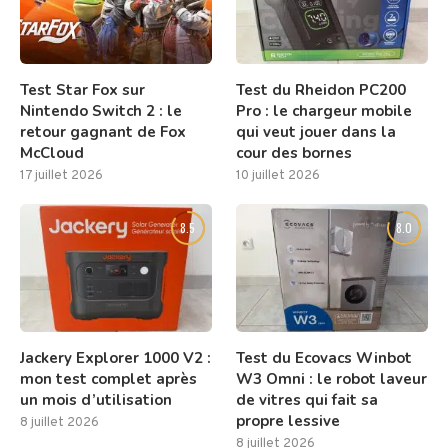
Test Star Fox sur
Test du Rheidon PC200
Nintendo Switch 2 : le
Pro : le chargeur mobile
retour gagnant de Fox
qui veut jouer dans la
McCloud
cour des bornes
17 juillet 2026
10 juillet 2026
8.5
8.0
Jackery Explorer 1000 V2 :
Test du Ecovacs Winbot
mon test complet après
W3 Omni : le robot laveur
un mois d’utilisation
de vitres qui fait sa
propre lessive
8 juillet 2026
8 juillet 2026