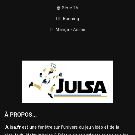
🍿 Série TV
🏃‍♂️ Running
⛩️ Manga - Anime
À PROPOS...
Julsa.fr
est une fenêtre sur l’univers du jeu vidéo et de la