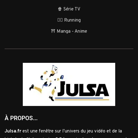
🍿 Série TV
🏃‍♂️ Running
⛩️ Manga - Anime
À PROPOS...
Julsa.fr
est une fenêtre sur l’univers du jeu vidéo et de la