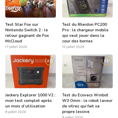
Test Star Fox sur
Test du Rheidon PC200
Nintendo Switch 2 : le
Pro : le chargeur mobile
retour gagnant de Fox
qui veut jouer dans la
McCloud
cour des bornes
17 juillet 2026
10 juillet 2026
8.5
8.0
Jackery Explorer 1000 V2 :
Test du Ecovacs Winbot
mon test complet après
W3 Omni : le robot laveur
un mois d’utilisation
de vitres qui fait sa
propre lessive
8 juillet 2026
8 juillet 2026