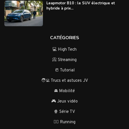
Leapmotor B10 : le SUV électrique et
hybride à prix...
CATÉGORIES
💻 High Tech
📀 Streaming
📒 Tutorial
🧑‍💻 Trucs et astuces JV
🚘 Mobilité
🎮 Jeux vidéo
🍿 Série TV
🏃‍♂️ Running