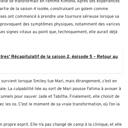
u’elle se transformait en Femme Kimono. Après ses expériences
artie de la saison 4 isolée, construisant un golem comme
oses ont commencé à prendre une tournure sérieuse lorsque sa
, provoquant des symptômes physiques, notamment des varices
ses signes vitaux au point que, techniquement, elle aurait déjà
res' Récapitulatif de la saison 2, épisode 5 – Retour au
survient lorsque Smiley tue Mari, mais étrangement, c’est en
e. La culpabilité liée au sort de Mari pousse Fatima à avouer à
 tunnels pour sauver Jade et Tabitha. Finalement, elle choisit de
ec les os. C’est le moment de sa vraie transformation, où l’on la
propre esprit. Elle n’a pas changé de camp à la clinique, et elle