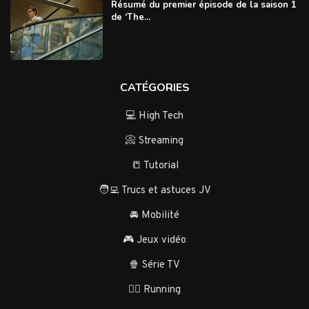
Résumé du premier épisode de la saison 1
de ‘The...
CATÉGORIES
💻 High Tech
📀 Streaming
📒 Tutorial
🧑‍💻 Trucs et astuces JV
🚘 Mobilité
🎮 Jeux vidéo
🍿 Série TV
🏃‍♂️ Running