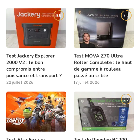
9.0
9.0
Test Jackery Explorer
Test MOVA Z70 Ultra
2000 V2 : le bon
Roller Complete : le haut
compromis entre
de gamme à rouleau
puissance et transport ?
passé au crible
22 juillet 2026
17 juillet 2026
8.0
9.0
Test Star Fox sur
Test du Rheidon PC200