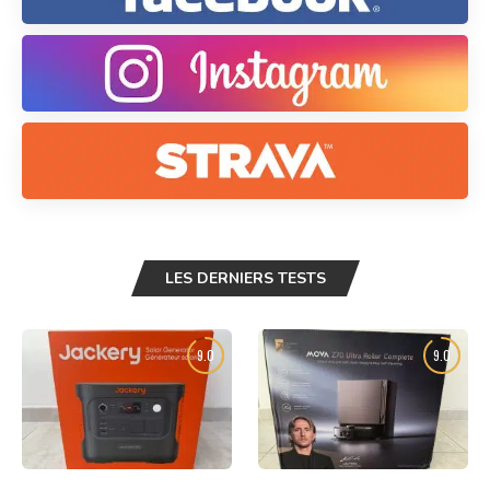
LES DERNIERS TESTS
9.0
9.0