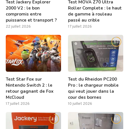
Test Jackery Explorer
Test MOVA Z70 Ultra
2000 V2 : le bon
Roller Complete : le haut
compromis entre
de gamme à rouleau
puissance et transport ?
passé au crible
22 juillet 2026
17 juillet 2026
8.0
9.0
Test Star Fox sur
Test du Rheidon PC200
Nintendo Switch 2 : le
Pro : le chargeur mobile
retour gagnant de Fox
qui veut jouer dans la
McCloud
cour des bornes
17 juillet 2026
10 juillet 2026
8.5
8.0