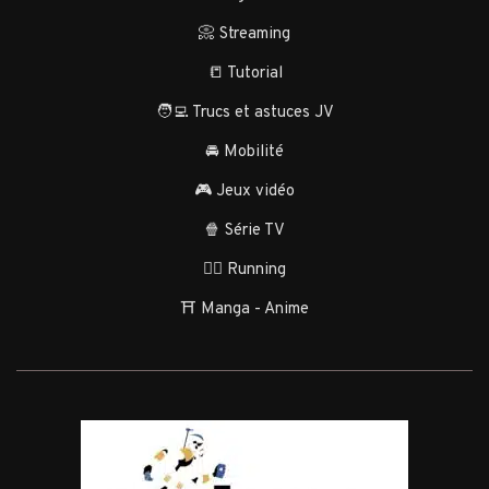
📀 Streaming
📒 Tutorial
🧑‍💻 Trucs et astuces JV
🚘 Mobilité
🎮 Jeux vidéo
🍿 Série TV
🏃‍♂️ Running
⛩️ Manga - Anime