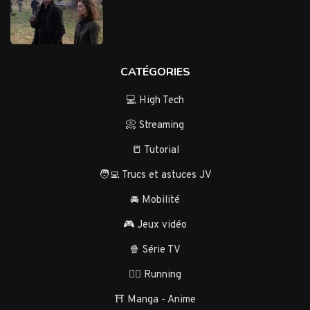
CATÉGORIES
💻 High Tech
📀 Streaming
📒 Tutorial
🧑‍💻 Trucs et astuces JV
🚘 Mobilité
🎮 Jeux vidéo
🍿 Série TV
🏃‍♂️ Running
⛩️ Manga - Anime