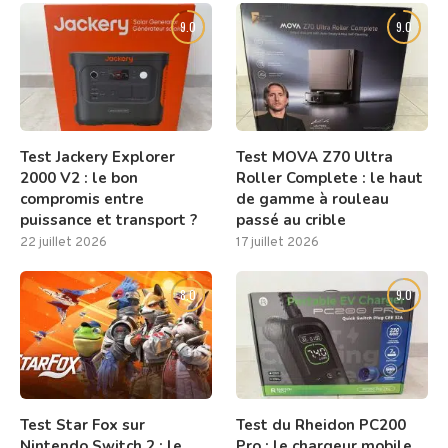
9.0
9.0
Test Jackery Explorer
Test MOVA Z70 Ultra
2000 V2 : le bon
Roller Complete : le haut
compromis entre
de gamme à rouleau
puissance et transport ?
passé au crible
22 juillet 2026
17 juillet 2026
8.0
9.0
Test Star Fox sur
Test du Rheidon PC200
Nintendo Switch 2 : le
Pro : le chargeur mobile